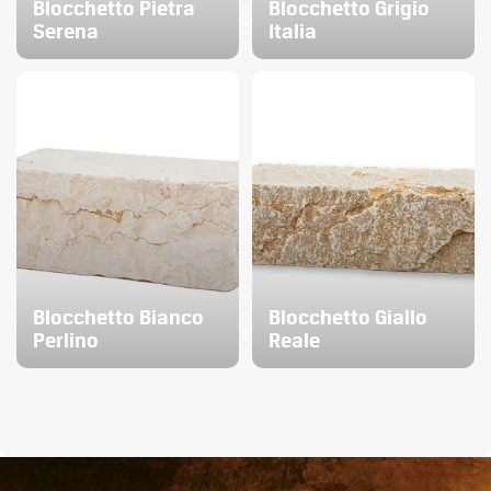
Blocchetto Pietra
Blocchetto Grigio
Serena
Italia
Blocchetto Bianco
Blocchetto Giallo
Perlino
Reale